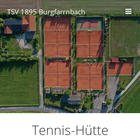
Zum
TSV 1895 Burgfarrnbach
Inhalt
springen
Tennis-Hütte